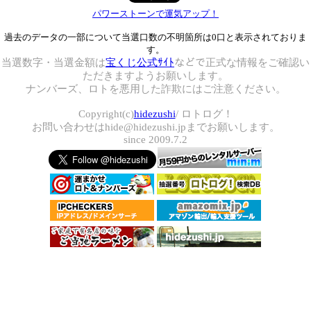
パワーストーンで運気アップ！
過去のデータの一部について当選口数の不明箇所は0口と表示されておりま
す。
当選数字・当選金額は
宝くじ公式ｻｲﾄ
などで正式な情報をご確認い
ただきますようお願いします。
ナンバーズ、ロトを悪用した詐欺にはご注意ください。
Copyright(c)
hidezushi
/ ロトログ！
お問い合わせはhide@hidezushi.jpまでお願いします。
since 2009.7.2